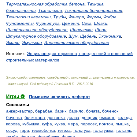
Термовлажносная обработка бетона
,
Техника
безопасности
,
Технологии
,
Технологии бетонирования
,
Технологии керамики
,
Трубы
,
Фанера
,
Фермы
,
Фибра
,
Фундаменты
,
Фурнитура
,
Цемент
,
Цеха
,
Шлаки
,
Шлифовальное оборудование
,
Шпаклевки
,
Шпон
,
Штукатурное оборудование
,
Шум
,
Щебень
,
Экономика
,
Эмали
,
Эмульсии
,
Энергетическое оборудование
Источник:
Энциклопедия терминов, определений и пояснений
строительных материалов
Энциклопедия терминов, определений и пояснений строительных материалов.
- Калининград
.
Под редакцией Ложкина В.П.
.
2015-2016
.
Игры ⚽
Поможем написать реферат
Синонимы
:
анкер-вахтер
,
барабан
,
барик
,
барило
,
бочата
,
боченок
,
бочечка
,
бочкотара
,
дегтярка
,
делва
,
дощник
,
емкость
,
колода
,
корова
,
кубышка
,
куфа
,
кухва
,
мера
,
пересек
,
понтон
,
пышка
,
сосуд
,
тара
,
термобочка
,
тетеха
,
толстуха
,
толстушка
,
толстяк
,
тумба
,
фигура
,
фитобочка
,
фудер