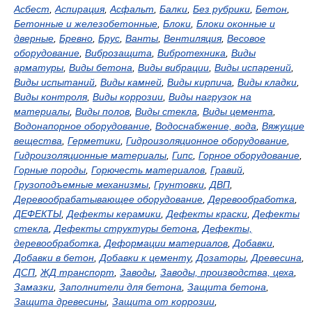
Асбест
,
Аспирация
,
Асфальт
,
Балки
,
Без рубрики
,
Бетон
,
Бетонные и железобетонные
,
Блоки
,
Блоки оконные и
дверные
,
Бревно
,
Брус
,
Ванты
,
Вентиляция
,
Весовое
оборудование
,
Виброзащита
,
Вибротехника
,
Виды
арматуры
,
Виды бетона
,
Виды вибрации
,
Виды испарений
,
Виды испытаний
,
Виды камней
,
Виды кирпича
,
Виды кладки
,
Виды контроля
,
Виды коррозии
,
Виды нагрузок на
материалы
,
Виды полов
,
Виды стекла
,
Виды цемента
,
Водонапорное оборудование
,
Водоснабжение, вода
,
Вяжущие
вещества
,
Герметики
,
Гидроизоляционное оборудование
,
Гидроизоляционные материалы
,
Гипс
,
Горное оборудование
,
Горные породы
,
Горючесть материалов
,
Гравий
,
Грузоподъемные механизмы
,
Грунтовки
,
ДВП
,
Деревообрабатывающее оборудование
,
Деревообработка
,
ДЕФЕКТЫ
,
Дефекты керамики
,
Дефекты краски
,
Дефекты
стекла
,
Дефекты структуры бетона
,
Дефекты,
деревообработка
,
Деформации материалов
,
Добавки
,
Добавки в бетон
,
Добавки к цементу
,
Дозаторы
,
Древесина
,
ДСП
,
ЖД транспорт
,
Заводы
,
Заводы, производства, цеха
,
Замазки
,
Заполнители для бетона
,
Защита бетона
,
Защита древесины
,
Защита от коррозии
,