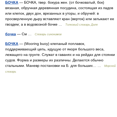
БОЧКА
— БОЧКА, твер. бокура жен. (от бочковатый, бок)
вязаная, обручная деревянная посудина, состоящая из ладов
или клепок, двух дон, врезанных в уторы, и обручей: в
просверленную дыру вставляют кран (верток) или затыкают ее
гвоздем; а в водовозной бочке …
Толковый словарь Даля
бочка
— См …
Словарь синонимов
БОЧКА
— (Mooring buoy) клепаный поплавок,
поддерживающий цепь, идущую от якоря большого веса,
лежащего на грунте. Служат в гаванях и на рейдах для стоянки
судов. Форма и размеры их различны. Делаются обычно
стальными. Маневр постановки на Б. для больших… …
Морской
словарь