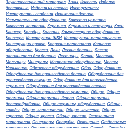
Звукопоглащающий материал
,
Золы
,
Известь
,
Изделия
деревянные
,
Изделия из стекла
,
Инструменты
,
Инструменты геодезия
,
Испытания бетона
,
Испытательное оборудование
,
Качество цемента
,
Качество, контроль
,
Керамика
,
Керамика и огнеупоры
,
Клеи
,
Клинкер
,
Колодцы
,
Колонны
,
Компрессорное оборудование
,
Конвеера
,
Конструкции ЖБИ
,
Конструкции металлические
,
Конструкции прочие
,
Коррозия материалов
,
Крановое
оборудование
,
Краски
,
Лаки
,
Легкие бетоны
,
Легкие
наполнители для бетона
,
Лестницы
,
Лотки
,
Мастики
,
Мельницы
,
Минералы
,
Монтажное оборудование
,
Мосты
,
Напыления
,
Обжиговое оборудование
,
Обои
,
Оборудование
,
Оборудование для производства бетона
,
Оборудование для
производства вяжущие
,
Оборудование для производства
керамики
,
Оборудование для производства стекла
,
Оборудование для производства цемента
,
Общие
,
Общие
термины
,
Общие термины, бетон
,
Общие термины,
деревообработка
,
Общие термины, оборудование
,
Общие,
заводы
,
Общие, заполнители
,
Общие, качество
,
Общие,
коррозия
,
Общие, краски
,
Общие, стекло
,
Огнезащита
материалов
,
Огнеупоры
,
Опалубка
,
Освещение
,
Отделочные
материалы
,
Отклонения при испытаниях
,
Отходы
,
Отходы